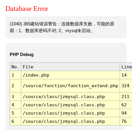
Database Error
(1040) 365建站错误警告：连接数据库失败，可能的原
因：1、数据库密码不对; 2、mysql未启动。
PHP Debug
No.
File
Line
1
/index.php
14
2
/source/function/function_extend.php
324
3
/source/class/jzmysql.class.php
211
4
/source/class/jzmysql.class.php
62
5
/source/class/jzmysql.class.php
94
6
/source/class/jzmysql.class.php
76