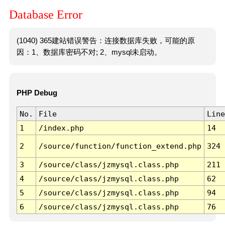
Database Error
(1040) 365建站错误警告：连接数据库失败，可能的原
因：1、数据库密码不对; 2、mysql未启动。
PHP Debug
No.
File
Line
1
/index.php
14
2
/source/function/function_extend.php
324
3
/source/class/jzmysql.class.php
211
4
/source/class/jzmysql.class.php
62
5
/source/class/jzmysql.class.php
94
6
/source/class/jzmysql.class.php
76