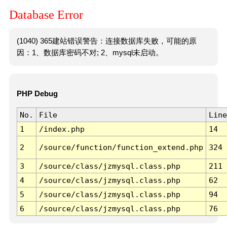
Database Error
(1040) 365建站错误警告：连接数据库失败，可能的原
因：1、数据库密码不对; 2、mysql未启动。
PHP Debug
No.
File
Line
1
/index.php
14
2
/source/function/function_extend.php
324
3
/source/class/jzmysql.class.php
211
4
/source/class/jzmysql.class.php
62
5
/source/class/jzmysql.class.php
94
6
/source/class/jzmysql.class.php
76