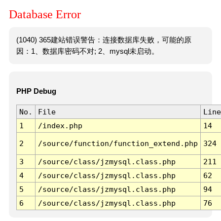
Database Error
(1040) 365建站错误警告：连接数据库失败，可能的原
因：1、数据库密码不对; 2、mysql未启动。
PHP Debug
No.
File
Line
1
/index.php
14
2
/source/function/function_extend.php
324
3
/source/class/jzmysql.class.php
211
4
/source/class/jzmysql.class.php
62
5
/source/class/jzmysql.class.php
94
6
/source/class/jzmysql.class.php
76