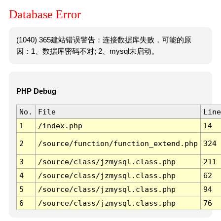
Database Error
(1040) 365建站错误警告：连接数据库失败，可能的原
因：1、数据库密码不对; 2、mysql未启动。
PHP Debug
No.
File
Line
1
/index.php
14
2
/source/function/function_extend.php
324
3
/source/class/jzmysql.class.php
211
4
/source/class/jzmysql.class.php
62
5
/source/class/jzmysql.class.php
94
6
/source/class/jzmysql.class.php
76