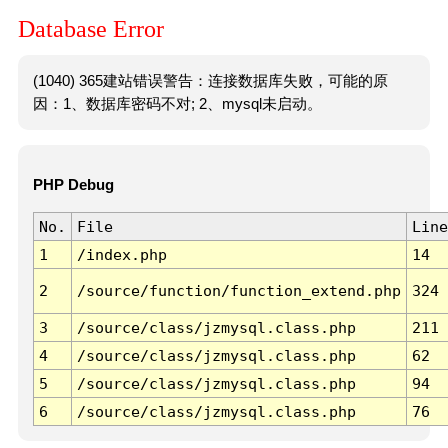
Database Error
(1040) 365建站错误警告：连接数据库失败，可能的原
因：1、数据库密码不对; 2、mysql未启动。
PHP Debug
No.
File
Line
1
/index.php
14
2
/source/function/function_extend.php
324
3
/source/class/jzmysql.class.php
211
4
/source/class/jzmysql.class.php
62
5
/source/class/jzmysql.class.php
94
6
/source/class/jzmysql.class.php
76