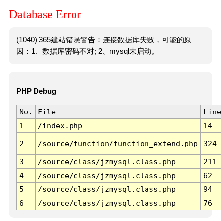
Database Error
(1040) 365建站错误警告：连接数据库失败，可能的原
因：1、数据库密码不对; 2、mysql未启动。
PHP Debug
No.
File
Line
1
/index.php
14
2
/source/function/function_extend.php
324
3
/source/class/jzmysql.class.php
211
4
/source/class/jzmysql.class.php
62
5
/source/class/jzmysql.class.php
94
6
/source/class/jzmysql.class.php
76