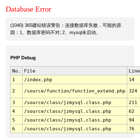
Database Error
(1040) 365建站错误警告：连接数据库失败，可能的原
因：1、数据库密码不对; 2、mysql未启动。
PHP Debug
No.
File
Line
1
/index.php
14
2
/source/function/function_extend.php
324
3
/source/class/jzmysql.class.php
211
4
/source/class/jzmysql.class.php
62
5
/source/class/jzmysql.class.php
94
6
/source/class/jzmysql.class.php
76