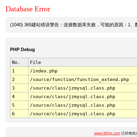
Database Error
(1040) 365建站错误警告：连接数据库失败，可能的原因：1、数
PHP Debug
No.
File
1
/index.php
2
/source/function/function_extend.php
3
/source/class/jzmysql.class.php
4
/source/class/jzmysql.class.php
5
/source/class/jzmysql.class.php
6
/source/class/jzmysql.class.php
www.365jz.com
已经将此