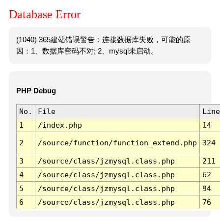
Database Error
(1040) 365建站错误警告：连接数据库失败，可能的原
因：1、数据库密码不对; 2、mysql未启动。
PHP Debug
No.
File
Line
1
/index.php
14
2
/source/function/function_extend.php
324
3
/source/class/jzmysql.class.php
211
4
/source/class/jzmysql.class.php
62
5
/source/class/jzmysql.class.php
94
6
/source/class/jzmysql.class.php
76