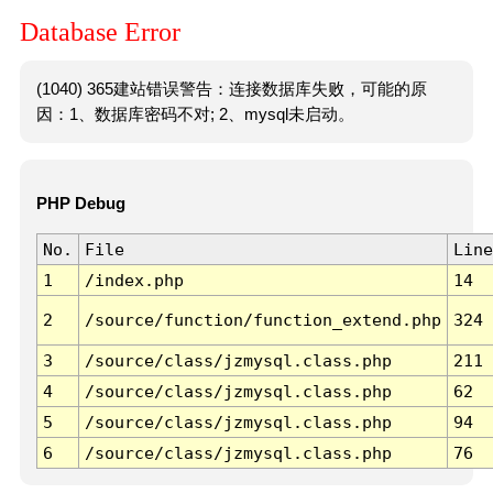
Database Error
(1040) 365建站错误警告：连接数据库失败，可能的原
因：1、数据库密码不对; 2、mysql未启动。
PHP Debug
No.
File
Line
1
/index.php
14
2
/source/function/function_extend.php
324
3
/source/class/jzmysql.class.php
211
4
/source/class/jzmysql.class.php
62
5
/source/class/jzmysql.class.php
94
6
/source/class/jzmysql.class.php
76