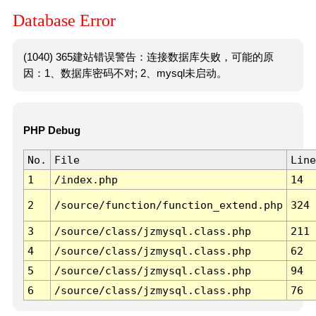
Database Error
(1040) 365建站错误警告：连接数据库失败，可能的原
因：1、数据库密码不对; 2、mysql未启动。
PHP Debug
No.
File
Line
1
/index.php
14
2
/source/function/function_extend.php
324
3
/source/class/jzmysql.class.php
211
4
/source/class/jzmysql.class.php
62
5
/source/class/jzmysql.class.php
94
6
/source/class/jzmysql.class.php
76