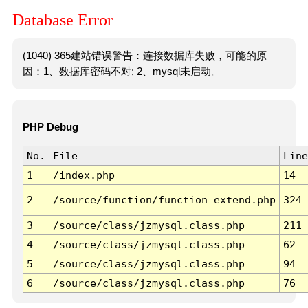
Database Error
(1040) 365建站错误警告：连接数据库失败，可能的原
因：1、数据库密码不对; 2、mysql未启动。
PHP Debug
No.
File
Line
1
/index.php
14
2
/source/function/function_extend.php
324
3
/source/class/jzmysql.class.php
211
4
/source/class/jzmysql.class.php
62
5
/source/class/jzmysql.class.php
94
6
/source/class/jzmysql.class.php
76