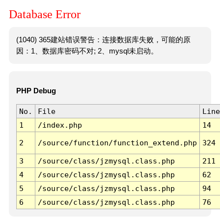
Database Error
(1040) 365建站错误警告：连接数据库失败，可能的原
因：1、数据库密码不对; 2、mysql未启动。
PHP Debug
No.
File
Line
1
/index.php
14
2
/source/function/function_extend.php
324
3
/source/class/jzmysql.class.php
211
4
/source/class/jzmysql.class.php
62
5
/source/class/jzmysql.class.php
94
6
/source/class/jzmysql.class.php
76