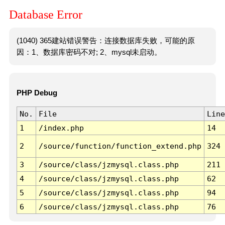
Database Error
(1040) 365建站错误警告：连接数据库失败，可能的原
因：1、数据库密码不对; 2、mysql未启动。
PHP Debug
No.
File
Line
1
/index.php
14
2
/source/function/function_extend.php
324
3
/source/class/jzmysql.class.php
211
4
/source/class/jzmysql.class.php
62
5
/source/class/jzmysql.class.php
94
6
/source/class/jzmysql.class.php
76