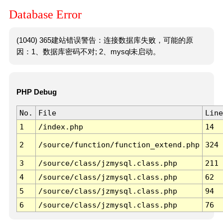
Database Error
(1040) 365建站错误警告：连接数据库失败，可能的原
因：1、数据库密码不对; 2、mysql未启动。
PHP Debug
No.
File
Line
1
/index.php
14
2
/source/function/function_extend.php
324
3
/source/class/jzmysql.class.php
211
4
/source/class/jzmysql.class.php
62
5
/source/class/jzmysql.class.php
94
6
/source/class/jzmysql.class.php
76