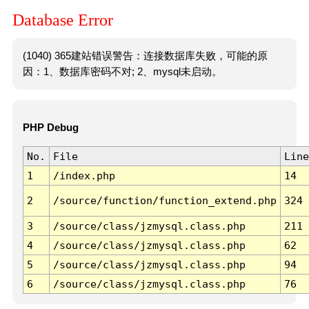
Database Error
(1040) 365建站错误警告：连接数据库失败，可能的原
因：1、数据库密码不对; 2、mysql未启动。
PHP Debug
No.
File
Line
1
/index.php
14
2
/source/function/function_extend.php
324
3
/source/class/jzmysql.class.php
211
4
/source/class/jzmysql.class.php
62
5
/source/class/jzmysql.class.php
94
6
/source/class/jzmysql.class.php
76