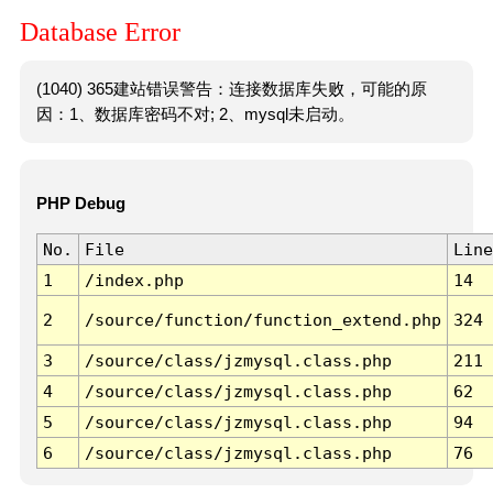
Database Error
(1040) 365建站错误警告：连接数据库失败，可能的原
因：1、数据库密码不对; 2、mysql未启动。
PHP Debug
No.
File
Line
1
/index.php
14
2
/source/function/function_extend.php
324
3
/source/class/jzmysql.class.php
211
4
/source/class/jzmysql.class.php
62
5
/source/class/jzmysql.class.php
94
6
/source/class/jzmysql.class.php
76