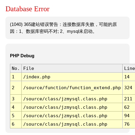
Database Error
(1040) 365建站错误警告：连接数据库失败，可能的原
因：1、数据库密码不对; 2、mysql未启动。
PHP Debug
No.
File
Line
1
/index.php
14
2
/source/function/function_extend.php
324
3
/source/class/jzmysql.class.php
211
4
/source/class/jzmysql.class.php
62
5
/source/class/jzmysql.class.php
94
6
/source/class/jzmysql.class.php
76