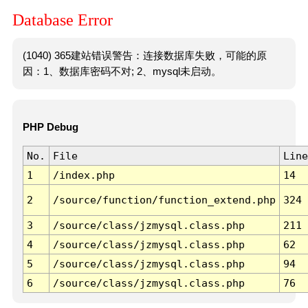
Database Error
(1040) 365建站错误警告：连接数据库失败，可能的原
因：1、数据库密码不对; 2、mysql未启动。
PHP Debug
No.
File
Line
1
/index.php
14
2
/source/function/function_extend.php
324
3
/source/class/jzmysql.class.php
211
4
/source/class/jzmysql.class.php
62
5
/source/class/jzmysql.class.php
94
6
/source/class/jzmysql.class.php
76