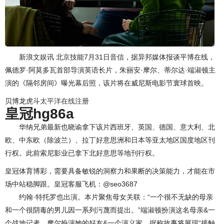
新浪文娱讯 北京技能7月31日音信，据异邦媒体报谈平博在线，
佩德罗·阿莫多瓦首部导演英语长片，朱丽安·摩尔、蒂尔达·端淑顿主
演的《隔邻房间》曝光幕后照，该片将在威尼斯电影节寰球首映。
贝博龙虎斗
太平洋在线注册
皇冠hg86a
华纳兄弟最新也晓谕拿下该片西班牙、英国、德国、意大利、北
欧、中东欧（除波兰）、拉丁好意思洲和日本等亚太地区国度地区刊
行权。此前索尼影业已拿下北好意思等地刊行权。
皇冠体育博彩，需要具备敏锐的洞察力和果断的决策能力，才能在市
场中站稳脚跟。皇冠客服飞机：@seo3687
约翰·特托罗也出演。本片聚焦母女关联：“一个很不无缺的母亲
和一个很阴毒的男儿因一系列污蔑而提出。”端淑顿扮演这名母亲&一
个战地记者，摩尔扮演她的好友&一个演义家。据称故事将展现“接触