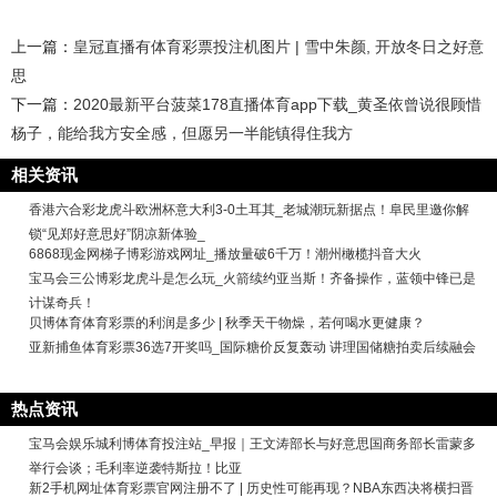
上一篇：
皇冠直播有体育彩票投注机图片 | 雪中朱颜, 开放冬日之好意
思
下一篇：
2020最新平台菠菜178直播体育app下载_黄圣依曾说很顾惜
杨子，能给我方安全感，但愿另一半能镇得住我方
相关资讯
香港六合彩龙虎斗欧洲杯意大利3-0土耳其_老城潮玩新据点！阜民里邀你解
锁“见郑好意思好”阴凉新体验_
6868现金网梯子博彩游戏网址_播放量破6千万！潮州橄榄抖音大火
宝马会三公博彩龙虎斗是怎么玩_火箭续约亚当斯！齐备操作，蓝领中锋已是
计谋奇兵！
贝博体育体育彩票的利润是多少 | 秋季天干物燥，若何喝水更健康？
亚新捕鱼体育彩票36选7开奖吗_国际糖价反复轰动 讲理国储糖拍卖后续融会
热点资讯
宝马会娱乐城利博体育投注站_早报｜王文涛部长与好意思国商务部长雷蒙多
举行会谈；毛利率逆袭特斯拉！比亚
新2手机网址体育彩票官网注册不了 | 历史性可能再现？NBA东西决将横扫晋