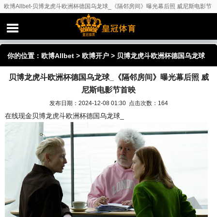
欧博Allbet-贝博龙虎斗欧洲杯德国乌龙球_《隔邻房间》曝光幕后照 威尼斯电影节
首映
你的位置：
欧博Allbet
>
欧博开户
> 贝博龙虎斗欧洲杯德国乌龙球
贝博龙虎斗欧洲杯德国乌龙球_《隔邻房间》曝光幕后照 威
_《隔邻房间》曝光幕后照 威尼斯电影节首映
尼斯电影节首映
发布日期：2024-12-08 01:30 点击次数：164
在线现金贝博龙虎斗欧洲杯德国乌龙球_